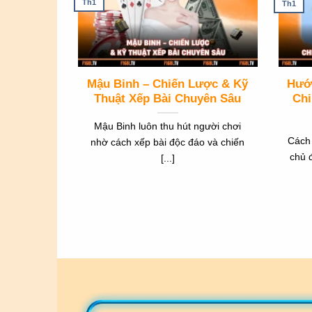
Th1
Th1
Mậu Binh – Chiến Lược & Kỹ
Hướ
Thuật Xếp Bài Chuyên Sâu
Chi
Mậu Binh luôn thu hút người chơi
Cách 
nhờ cách xếp bài độc đáo và chiến
chủ 
[...]