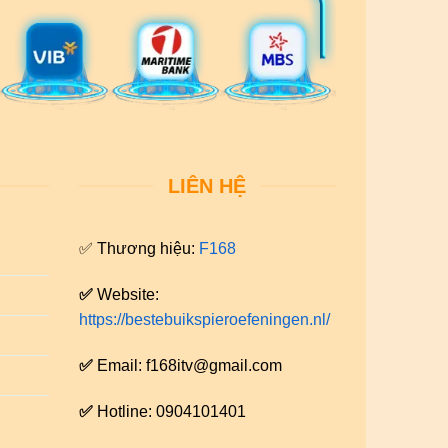
LIÊN HỆ
✅ Thương hiệu:
F168
✅
Website:
https://bestebuikspieroefeningen.nl/
✅
Email:
f168itv@gmail.com
✅
Hotline: 0904101401