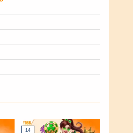
14
14