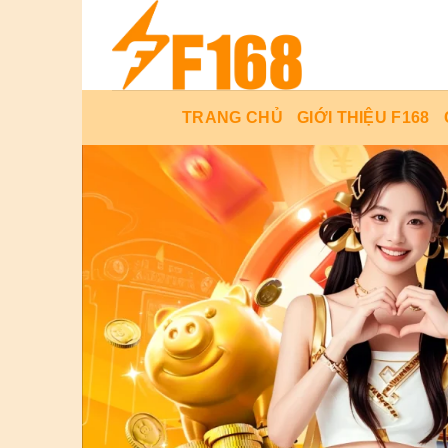
Bỏ
qua
nội
dung
TRANG CHỦ
GIỚI THIỆU F168