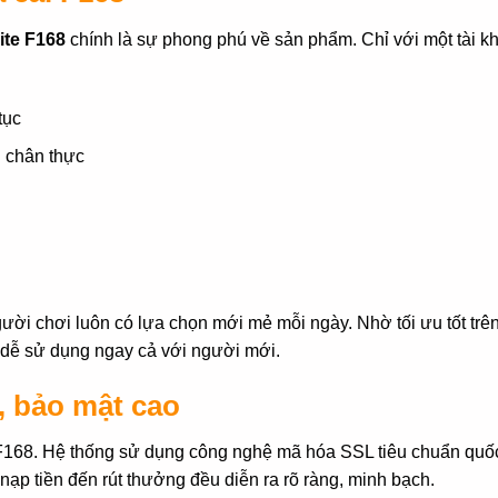
ite F168
chính là sự phong phú về sản phẩm. Chỉ với một tài kh
tục
D chân thực
ười chơi luôn có lựa chọn mới mẻ mỗi ngày. Nhờ tối ưu tốt trên
 dễ sử dụng ngay cả với người mới.
, bảo mật cao
 F168. Hệ thống sử dụng công nghệ mã hóa SSL tiêu chuẩn quốc t
 nạp tiền đến rút thưởng đều diễn ra rõ ràng, minh bạch.