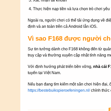
Xác nhận tài khoản
Thực hiện nạp tiền và lựa chọn trò chơi yêu 
Ngoài ra, người chơi có thể tải ứng dụng về điệ
định và an toàn trên cả Android lẫn iOS.
Vì sao F168 được người ch
Sự tin tưởng dành cho F168 không đến từ quảng
truy cập và thường xuyên cập nhật tính năng mớ
Với định hướng phát triển bền vững,
nhà cái F
tuyến tại Việt Nam.
Nếu bạn đang tìm kiếm một sân chơi hiện đại, 
https://bestebuikspieroefeningen.nl/
chính thức 