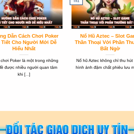
Th1
ng Dẫn Cách Chơi Poker
Nổ Hũ Aztec – Slot G
 Tiết Cho Người Mới Dễ
Thần Thoại Với Phần T
Hiểu Nhất
Bất Ngờ
chơi Poker là một trong những
Nổ hũ Aztec không chỉ thu hút
đề được nhiều người quan tâm
hình ảnh đậm chất phiêu lưu mà
khi [...]