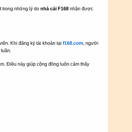
ột trong những lý do
nhà cái F168
nhận được
ên. Khi đăng ký tài khoản tại
f168.com
, người
 tuần.
năm. Điều này giúp cộng đồng luôn cảm thấy